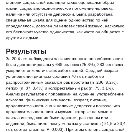
степени социальной изоляции также оценивался образ
жизни, социально-экономическое положение человека,
наличие или отсутствие депрессии. Была разработана
специальная шкала для оценки одиночества: по ней
определялось, доволен ли человек своей жизнью, насколько
его беспокоит чувство одиночества, как часто он общается с
другими людьми.
Результаты
За 20,4 лет наблюдения злокачественные новообразования
были диагностированы у 649 человек (25,3%), 283 человека
умерли от онкологических заболеваний. Средний возраст
установления диагноза составил 70 лет, наиболее
распространенным оказался рак простаты (n=236, 9,2%),
легких (n=87, 3,4%) и колоректальный рак (n=79, 3,1%).
Анализ результатов с поправками на курение, употребление
алкоголя, физическую активность, возраст, питание,
продолжительность сна и наличие депрессии показал, что
продолжительность жизни мужчин, которые на момент
начала исследования были одиноки, разведены или
овдовели, была ниже, чем у женатых участников ( 21,5 и 23,4
лет, соответственно; Р=0,003). При этом степень социальной