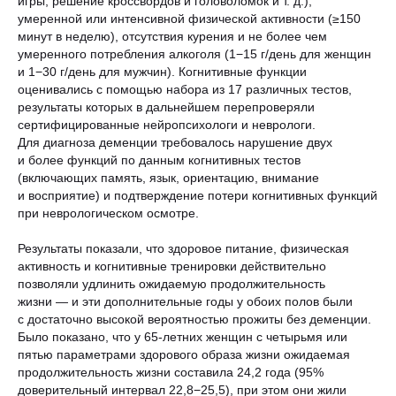
игры, решение кроссвордов и головоломок и т. д.),
умеренной или интенсивной физической активности (≥150
минут в неделю), отсутствия курения и не более чем
умеренного потребления алкоголя (1−15 г/день для женщин
и 1−30 г/день для мужчин). Когнитивные функции
оценивались с помощью набора из 17 различных тестов,
результаты которых в дальнейшем перепроверяли
сертифицированные нейропсихологи и неврологи.
Для диагноза деменции требовалось нарушение двух
и более функций по данным когнитивных тестов
(включающих память, язык, ориентацию, внимание
и восприятие) и подтверждение потери когнитивных функций
при неврологическом осмотре.
Результаты показали, что здоровое питание, физическая
активность и когнитивные тренировки действительно
позволяли удлинить ожидаемую продолжительность
жизни — и эти дополнительные годы у обоих полов были
с достаточно высокой вероятностью прожиты без деменции.
Было показано, что у 65-летних женщин с четырьмя или
пятью параметрами здорового образа жизни ожидаемая
продолжительность жизни составила 24,2 года (95%
доверительный интервал 22,8−25,5), при этом они жили