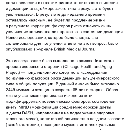
доля населения с высоким риском когнитивного снижения
и деменции альцгеймеровского типа в результате будет
увеличиваться. В результате до недавнего времени
оставалось неясным, не будет ли продление жизни
в результате коррекции факторов риска означать лишь
увеличение количества лет, прожитых в состоянии деменции.
Новое исследование, которое было специально
спланировано для получения ответа на этот вопрос, было
опубликовано в журнале British Medical Journal.
Это исследование было выполнено в рамках Чикагского
проекта здоровья и старения (Chicago Health and Aging
Project) — популяционного когортного исследования
по изучению факторов риска деменции альцгеймеровского
типа в общей популяции. В данный анализ было включено
2449 мужчин и женщин в возрасте 65 лет и старше. Образ
жизни участников оценивался исходя из пяти
модифицируемых поведенческих факторов: соблюдения
диеты MIND (модификация средиземноморской диеты
и диеты DASH, направленная на поддержание здоровья
головного мозга), когнитивной активности в позднем возрасте
(такой как чтение, посещение музеев, интеллектуальные