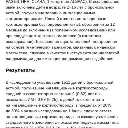
PAGES, HPR, CLARA; 1 когортное ALSPAC). В исследование
были включены дети в возрасте 2−16 лет с бронхиальной
астмой, получавшие терапию ингаляционными
кортикостероидами. Плохой ответ на ингаляционные
кортикостероиды был определен как ≥1 обострения за 12
месяцев до включения (в поперечном исследовании) или
при следующем контрольном опросе (в когортном
исследовании). Взвешенная оценка аллелей, построенная
на основе генетических вариантов, связанных с индексом
массы тела, служила в качестве инструмента менделевской
рандомизации для имитации рандомизации воздействия.
Результаты
В исследовании участвовали 1511 детей с бронхиальной
астмой, получавшие ингаляционные кортикостероиды,
средний возраст которых составил 9 (0,32) лет и z-
показатель ИМТ 0,69 (0,25), с долей плохого ответа
на ингаляционные кортикостероиды в пределах от 20%
до 80% в разных исследованиях. Шансы плохого ответа
на ингаляционные кортикостероиды на каждое увеличение
стандартного отклонения z-показателя индекса массы тела