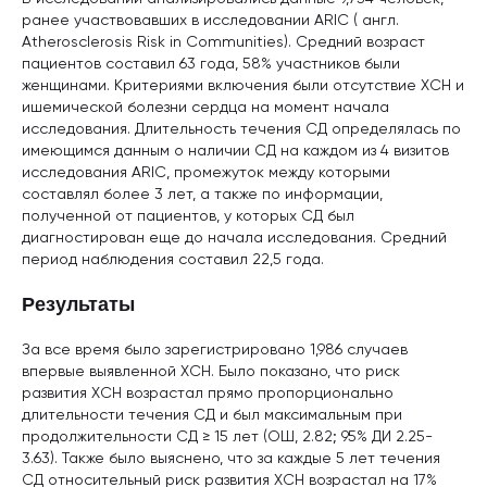
ранее участвовавших в исследовании ARIC ( англ.
Atherosclerosis Risk in Communities). Средний возраст
пациентов составил 63 года, 58% участников были
женщинами. Критериями включения были отсутствие ХСН и
ишемической болезни сердца на момент начала
исследования. Длительность течения СД определялась по
имеющимся данным о наличии СД на каждом из 4 визитов
исследования ARIC, промежуток между которыми
составлял более 3 лет, а также по информации,
полученной от пациентов, у которых СД был
диагностирован еще до начала исследования. Средний
период наблюдения составил 22,5 года.
Результаты
За все время было зарегистрировано 1,986 случаев
впервые выявленной ХСН. Было показано, что риск
развития ХСН возрастал прямо пропорционально
длительности течения СД и был максимальным при
продолжительности СД ≥ 15 лет (ОШ, 2.82; 95% ДИ 2.25-
3.63). Также было выяснено, что за каждые 5 лет течения
СД относительный риск развития ХСН возрастал на 17%