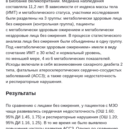
в Биобанке Великобритании. Медиана наблюдения
составляла 11,2 лет. В зависимости от индекса массы тела
(ИМТ) и метаболического статуса, участники исследования
были разделены на 3 группы: метаболически здоровые лица
без ожирения (контрольная группа), пациенты
с метаболически здоровым ожирением и метаболически
нездоровые лица без ожирения. В процессе статистического
анализа лица без ожирения были объединены в одну группу.
Под «метаболически здоровым ожирением» имели в виду
сочетание ИМТ ≥ 30 кг/м2 и нормальный уровень,
по меньшей мере, 4 из 6 метаболических показателей.
Исходы включали в себя возникновение сахарного диабета 2
типа, фатальных атеросклеротических сердечно-сосудистых
заболеваний (АССЗ); а также сердечную недостаточность
и респираторные нарушения.
Результаты
По сравнению с лицами без ожирения, у пациентов с МЗО
чаще развивались сердечная недостаточность (ОШ 1.60;
95% ДИ 1.45, 1.75) и респираторные нарушения (ОШ 1.20;
95% ДИ 1.16, 1.25). В то же время не было выявлено
повышения частоты развития АССЗ. Однако по сравнению