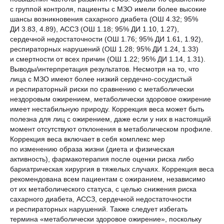
с группой контроля, пациенты с МЗО имели более высокие
шансы возникновения сахарного диабета (ОШ 4.32; 95%
ДИ 3.83, 4.89), АССЗ (ОШ 1.18; 95% ДИ 1.10, 1.27),
сердечной недостаточности (ОШ 1.76; 95% ДИ 1.61, 1.92),
респираторных нарушений (ОШ 1.28; 95% ДИ 1.24, 1.33)
и смертности от всех причин (ОШ 1.22; 95% ДИ 1.14, 1.31).
Выводы/интерпретация результатов. Несмотря на то, что
лица с МЗО имеют более низкий сердечно-сосудистый
и респираторный риски по сравнению с метаболически
нездоровым ожирением, метаболически здоровое ожирение
имеет нестабильную природу. Коррекция веса может быть
полезна для лиц с ожирением, даже если у них в настоящий
момент отсутствуют отклонения в метаболическом профиле.
Коррекция веса включает в себя комплекс мер
по изменению образа жизни (диета и физическая
активность), фармакотерапия после оценки риска либо
бариатрическая хирургия в тяжелых случаях. Коррекция веса
рекомендована всем пациентам с ожиранием, независимо
от их метаболического статуса, с целью снижения риска
сахарного диабета, АССЗ, сердечной недостаточности
и респираторных нарушений. Также следует избегать
термина «метаболически здоровое ожирение», поскольку