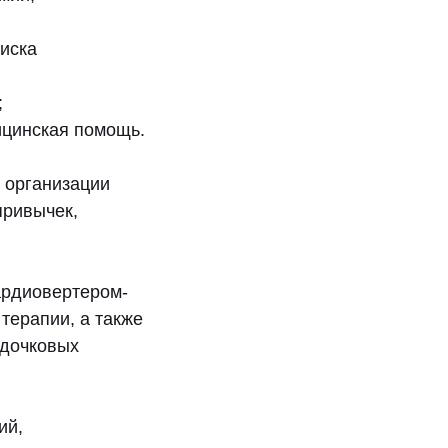
иска
;
ицинская помощь.
о организации
привычек,
ардиовертером-
терапии, а также
удочковых
ий,