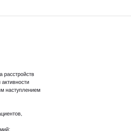
а расстройств
й активности
ым наступлением
циентов,
мий;