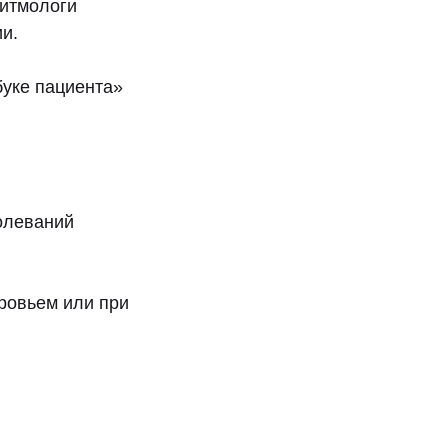
ритмологи
и.
уке пациента»
олеваний
ровьем или при