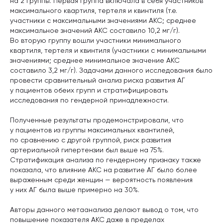
на 2 группы. Первая группа включала в себя участников
максимального квартиля, тертеля и квинтиля (т.е.
участники с максимальными значениями АКС; среднее
максимальное значений АКС составило 10,2 мг/г).
Во вторую группу вошли участники минимального
квартиля, тертеля и квинтиля (участники с минимальными
значениями; среднее минимальное значение AКС
составило 3,2 мг/г). Задачами данного исследования было
провести сравнительный анализ риска развития АГ
у пациентов обеих групп и стратифицировать
исследования по гендерной принадлежности.
Полученные результаты продемонстрировали, что
у пациентов из группы максимальных квантилей,
по сравнению с другой группой, риск развития
артериальной гипертензии был выше на 75%.
Стратификация анализа по гендерному признаку также
показала, что влияние АКС на развитие АГ было более
выраженным среди женщин — вероятность появления
у них АГ была выше примерно на 30%.
Авторы данного метаанализа делают вывод о том, что
повышение показателя AКС даже в пределах