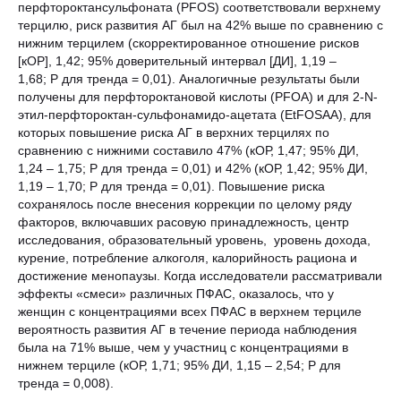
перфтороктансульфоната (PFOS) соответствовали верхнему
терцилю, риск развития АГ был на 42% выше по сравнению с
нижним терцилем (скорректированное отношение рисков
[кОР], 1,42; 95% доверительный интервал [ДИ], 1,19 –
1,68; P для тренда = 0,01). Аналогичные результаты были
получены для перфтороктановой кислоты (PFOA) и для 2-N-
этил-перфтороктан-сульфонамидо-ацетата (EtFOSAA), для
которых повышение риска АГ в верхних терцилях по
сравнению с нижними составило 47% (кОР, 1,47; 95% ДИ,
1,24 – 1,75; P для тренда = 0,01) и 42% (кОР, 1,42; 95% ДИ,
1,19 – 1,70; P для тренда = 0,01). Повышение риска
сохранялось после внесения коррекции по целому ряду
факторов, включавших расовую принадлежность, центр
исследования, образовательный уровень, уровень дохода,
курение, потребление алкоголя, калорийность рациона и
достижение менопаузы. Когда исследователи рассматривали
эффекты «смеси» различных ПФАС, оказалось, что у
женщин с концентрациями всех ПФАС в верхнем терциле
вероятность развития АГ в течение периода наблюдения
была на 71% выше, чем у участниц с концентрациями в
нижнем терциле (кОР, 1,71; 95% ДИ, 1,15 – 2,54; P для
тренда = 0,008).