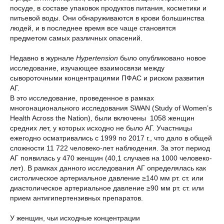
посуде, в составе упаковок продуктов питания, косметики и
питьевой воды. Они обнаруживаются в крови большинства
людей, и в последнее время все чаще становятся
предметом самых различных опасений.
Недавно в журнале
Hypertension
было опубликовано новое
исследование, изучающее взаимосвязи между
сывороточными концентрациями ПФАС и риском развития
АГ.
В это исследование, проведенное в рамках
многонационального исследования SWAN (Study of Women’s
Health Across the Nation), были включены 1058 женщин
средних лет, у которых исходно не было АГ. Участницы
ежегодно осматривались с 1999 по 2017 г., что дало в общей
сложности 11 722 человеко-лет наблюдения. За этот период
АГ появилась у 470 женщин (40,1 случаев на 1000 человеко-
лет). В рамках данного исследования АГ определялась как
систолическое артериальное давление ≥140 мм рт. ст. или
диастолическое артериальное давление ≥90 мм рт. ст. или
прием антигипертензивных препаратов.
У женщин, чьи исходные концентрации