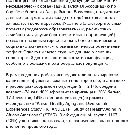
Волонтеры являются основной движущей силой многих
некоммерческих организаций, включая Ассоциацию по
борьбе с болезнью Альцгеймера. Возможно, полученные
данные послужат стимулом для людей всех возрастов
заниматься волонтерством. Участие в благотворительных
проектах (поддержка образовательных, религиозных,
лечебных или других благотворительных организаций)
позволяет пожилым взрослым быть более физически и
социально активными, что оказывает нейропротективный
эффект. Однако имеются скудные данные о влиянии
волонтерской деятельности на когнитивные функции,
особенно в больших и разнообразных популяциях.
В рамках данной работы исследователи анализировали
когнитивные функции пожилых волонтеров среди этнически
и расово разнообразной популяции (n = 2476; средний
возраст ~74 лет; 48% африканоамериканцев, 20% белых,
17% азиатов, 14% латиноамериканцев) в рамках
исследования "Kaiser Healthy Aging and Diverse Life
Experiences Study" (KHANDLE) и "Study of Healthy Aging in
African Americans" (STAR). В объединенной группе 1167
(43%) участников рассказали, что занимались волонтерством
в течение прошлого года.