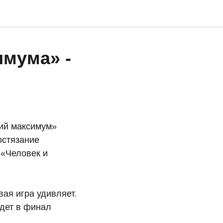
имума» -
кий максимум»
остязание
 «Человек и
вая игра удивляет.
йдет в финал