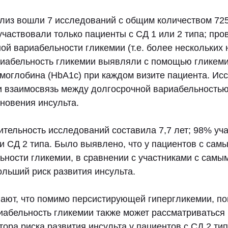
лиз вошли 7 исследований с общим количеством 725
частвовали только пациенты с СД 1 или 2 типа; про
ой вариабельности гликемии (т.е. более нескольких 
иабельность гликемии выявляли с помощью гликеми
емоглобина (HbA1c) при каждом визите пациента. Ис
 взаимосвязь между долгосрочной вариабельностью
новения инсульта.
тельность исследований составила 7,7 лет; 98% уч
и СД 2 типа. Было выявлено, что у пациентов c сам
ности гликемии, в сравнении с участниками с самы
льший риск развития инсульта.
ают, что помимо персистирующей гипергликемии, п
иабельность гликемии также может рассматриваться 
ора риска развития инсульта у пациентов с СД 2 тип