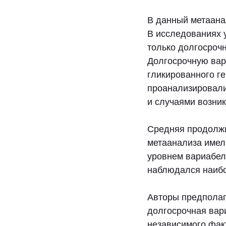
В данный метаана
В исследованиях у
только долгосрочн
Долгосрочную вар
гликированного г
проанализировали
и случаями возник
Средняя продолжи
метаанализа имел
уровнем вариабель
наблюдался наибо
Авторы предполаг
долгосрочная вар
независимого факт