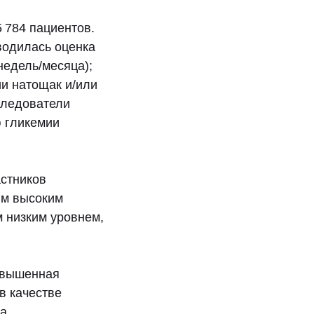
 784 пациентов.
водилась оценка
недель/месяца);
и натощак и/или
следователи
 гликемии
астников
ым высоким
м низким уровнем,
овышенная
в качестве
а.