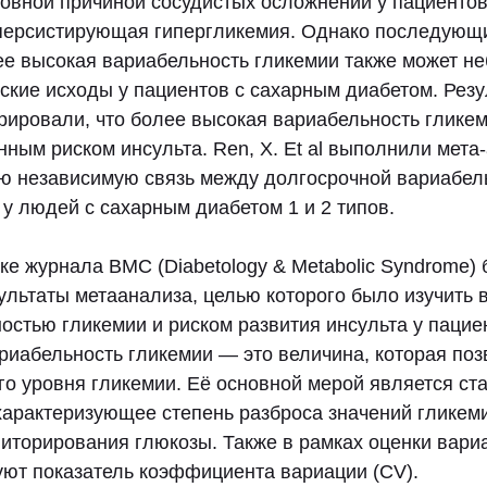
сновной причиной сосудистых осложнений у пациенто
персистирующая гипергликемия. Однако последующ
лее высокая вариабельность гликемии также может н
еские исходы у пациентов с сахарным диабетом. Рез
рировали, что более высокая вариабельность глике
ным риском инсульта. Ren, X. Et al выполнили мета
ю независимую связь между долгосрочной вариабел
 у людей с сахарным диабетом 1 и 2 типов.
ке журнала BMC (Diabetology & Metabolic Syndrome)
ультаты метаанализа, целью которого было изучить 
остью гликемии и риском развития инсульта у пацие
риабельность гликемии — это величина, которая поз
го уровня гликемии. Её основной мерой является ст
 характеризующее степень разброса значений гликем
иторирования глюкозы. Также в рамках оценки вари
уют показатель коэффициента вариации (CV).