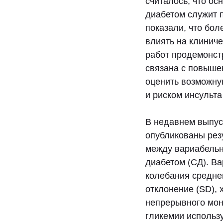
считалось, что о
диабетом служит 
показали, что бо
влиять на клинич
работ продемонст
связана с повышен
оценить возможну
и риском инсульта
В недавнем выпус
опубликованы рез
между вариабельн
диабетом (СД). Ва
колебания средне
отклонение (SD),
непрерывного мон
гликемии использ