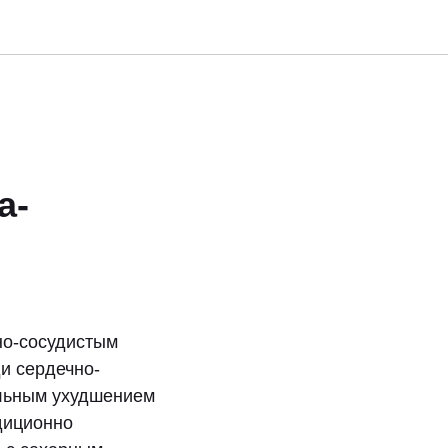
а-
но-сосудистым
и сердечно-
ельным ухудшением
диционно