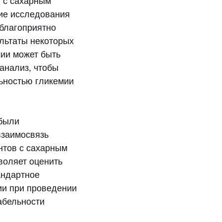
в с сахарным
ие исследования
еблагоприятно
ультаты некоторых
мии может быть
-анализ, чтобы
ьностью гликемии
 были
взаимосвязь
нтов с сахарным
воляет оценить
андартное
ии при проведении
абельности