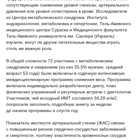
сопутствующим снижением уровня глюкозы, артериального
давления или уровня холестерина в крови. Исследователи
из Центра метаболического синдрома, Института
эндокринологии, метаболизма и гипертонии, Тель-Авивского
медицинского центра Сураски и Медицинского факультета
Тель-Авивского университета им. Саклера (Израиль)
изучили, могут ли другие питательные вещества играть
столь же важную роль.
В общей сложности 72 участника с метаболическим
синдромом и ожирением (из них 55,5% мужчин, средний
возраст 53 года) были включены в годичную интенсивную
междисциплинарную программу снижения веса. Программа
включала индивидуально разработанную диету, план
физических упражнений и регулярные встречи с диетологом.
Участников, чей исходный ИМТ составлял 34,28 кг/м2,
попросили заполнить подробную анкету за неделю
до начала программы и спустя год.
Показатель жесткости артериальной стенки (ЖАС) связан
с повышенным риском сердечно-сосудистых заболеваний
и смертности, поэтому эластичность кровеносных сосудов