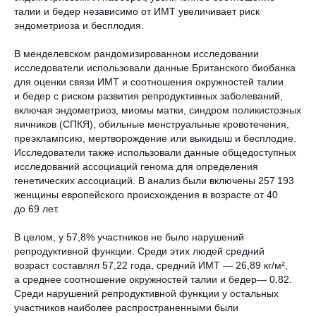
талии и бедер независимо от ИМТ увеличивает риск
эндометриоза и бесплодия.
В менделевском рандомизированном исследовании
исследователи использовали данные Британского биобанка
для оценки связи ИМТ и соотношения окружностей талии
и бедер с риском развития репродуктивных заболеваний,
включая эндометриоз, миомы матки, синдром поликистозных
яичников (СПКЯ), обильные менструальные кровотечения,
преэклампсию, мертворождение или выкидыш и бесплодие.
Исследователи также использовали данные общедоступных
исследований ассоциаций генома для определения
генетических ассоциаций. В анализ были включены 257 193
женщины европейского происхождения в возрасте от 40
до 69 лет.
В целом, у 57,8% участников не было нарушений
репродуктивной функции. Среди этих людей средний
возраст составлял 57,22 года, средний ИМТ — 26,89 кг/м²,
а среднее соотношение окружностей талии и бедер— 0,82.
Среди нарушений репродуктивной функции у остальных
участников наиболее распространенными были