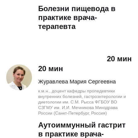
Болезни пищевода в
практике врача-
терапевта
20 мин
20 мин
Журавлева Мария Сергеевна
к.м.н., доцент кафедры пропедевтики
внутренних болезней, гастроэнтерологии и
диетологии им. С.М. Рысса ФГБОУ ВО
СЗГМУ им. И.И. Мечникова Минздрава
России (Санкт-Петербург, Россия)
Аутоиммунный гастрит
в практике врача-