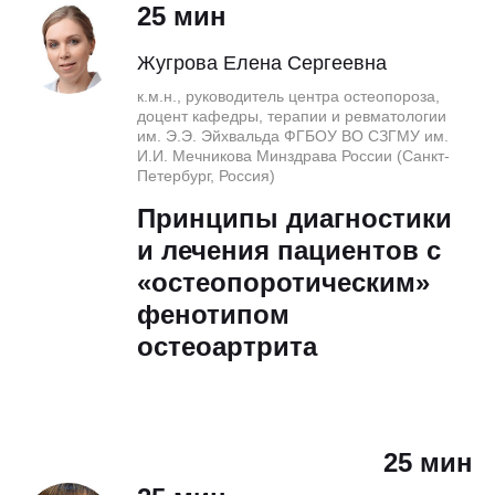
25 мин
Жугрова Елена Сергеевна
к.м.н., руководитель центра остеопороза,
доцент кафедры, терапии и ревматологии
им. Э.Э. Эйхвальда ФГБОУ ВО СЗГМУ им.
И.И. Мечникова Минздрава России (Санкт-
Петербург, Россия)
Принципы диагностики
и лечения пациентов с
«остеопоротическим»
фенотипом
остеоартрита
25 мин