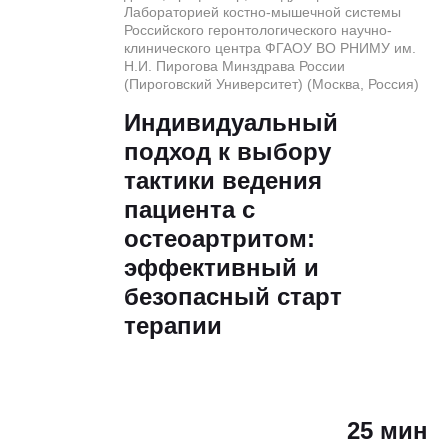
Лабораторией костно-мышечной системы
Российского геронтологического научно-
клинического центра ФГАОУ ВО РНИМУ им.
Н.И. Пирогова Минздрава России
(Пироговский Университет) (Москва, Россия)
Индивидуальный
подход к выбору
тактики ведения
пациента с
остеоартритом:
эффективный и
безопасный старт
терапии
25 мин