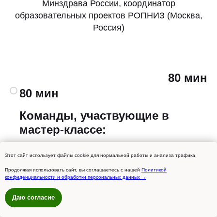
Минздрава России, координатор
образовательных проектов РОПНИЗ (Москва,
Россия)
80 мин
80 мин
Команды, участвующие в
мастер-классе:
1) «МЕЧтатели», (ФГБОУ ВО
Этот сайт использует файлы cookie для нормальной работы и анализа трафика.
СЗГМУ им. И.И. Мечникова
Продолжая использовать сайт, вы соглашаетесь с нашей
Политикой
конфиденциальности и обработки персональных данных →
Минздрава России)
Капитан
Даю согласие
команды: Негрей Ярослава