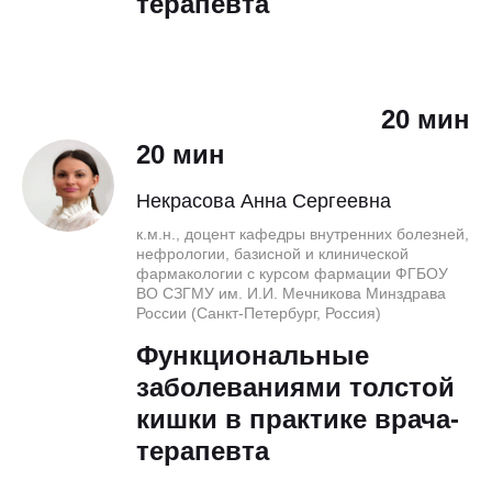
терапевта
20 мин
20 мин
Некрасова Анна Сергеевна
к.м.н., доцент кафедры внутренних болезней,
нефрологии, базисной и клинической
фармакологии с курсом фармации ФГБОУ
ВО СЗГМУ им. И.И. Мечникова Минздрава
России (Санкт-Петербург, Россия)
Функциональные
заболеваниями толстой
кишки в практике врача-
терапевта