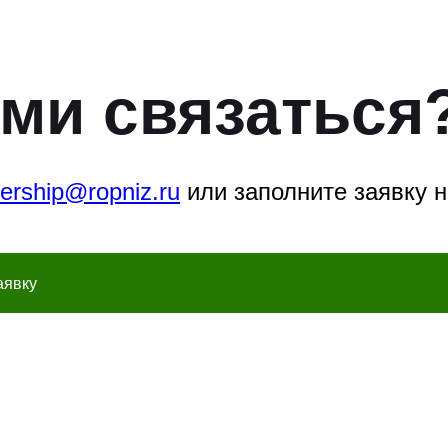
ами связаться
nership@ropniz.ru
или заполните заявку н
аявку