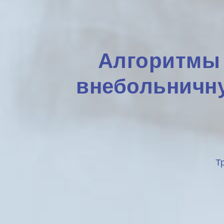
Алгоритмы 
внебольничну
Т