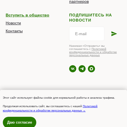
партнеров
Вступить в общество
ПОДПИШИТЕСЬ НА
НОВОСТИ
Новости
Контакты
Нажимая «Отправить» вы
соглашаетесь с
Политикой
конфиденциальности и обработки
персональных данных
© 2026 РОПНИЗ
Этот сайт использует файлы cookie для нормальной работы и анализа трафика.
Продолжая использовать сайт, вы соглашаетесь с нашей
Политикой
Политика конфиденциальности и обработки персональных данных
конфиденциальности и обработки персональных данных →
Даю согласие