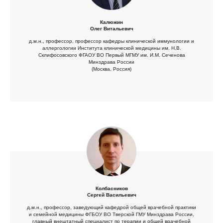
Калюжин
Олег Витальевич
д.м.н., профессор, профессор кафедры клинической иммунологии и
аллергологии Института клинической медицины им. Н.В.
Склифосовского ФГАОУ ВО Первый МГМУ им. И.М. Сеченова
Минздрава России
(Москва, Россия)
Колбасников
Сергей Васильевич
д.м.н., профессор, заведующий кафедрой общей врачебной практики
и семейной медицины ФГБОУ ВО Тверской ГМУ Минздрава России,
главный внештатный специалист по терапии и общей врачебной