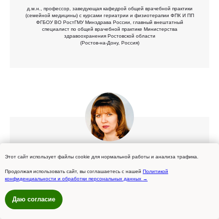
д.м.н., профессор, заведующая кафедрой общей врачебной практики
(семейной медицины) с курсами гериатрии и физиотерапии ФПК И ПП
ФГБОУ ВО РостГМУ Минздрава России, главный внештатный
специалист по общей врачебной практике Министерства
здравоохранения Ростовской области
(Ростов-на-Дону, Россия)
Шеметова
Этот сайт использует файлы cookie для нормальной работы и анализа трафика.
Галина Николаевна
Продолжая использовать сайт, вы соглашаетесь с нашей
Политикой
д.м.н., профессор, заведующий кафедрой поликлинической терапии,
общей врачебной практики и профилактической медицины ФГБОУ ВО
конфиденциальности и обработки персональных данных →
Саратовский государственный медицинский университет им. В.И.
Разумовского Минздрава России, главный внештатный специалист по
Даю согласие
общей врачебной практике (семейной медицине) Министерства
здравоохранения Саратовской области (Саратов, Россия)