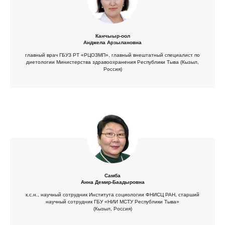
Канчыыр-оол
Анджела Арзылановна
главный врач ГБУЗ РТ «РЦОЗМП», главный внештатный специалист по
диетологии Министерства здравоохранения Республики Тыва (Кызыл,
Россия)
Самба
Анна Демир-Баадыровна
к.с.н., научный сотрудник Института социологии ФНИСЦ РАН, старший
научный сотрудник ГБУ «НИИ МСТУ Республики Тыва»
(Кызыл, Россия)