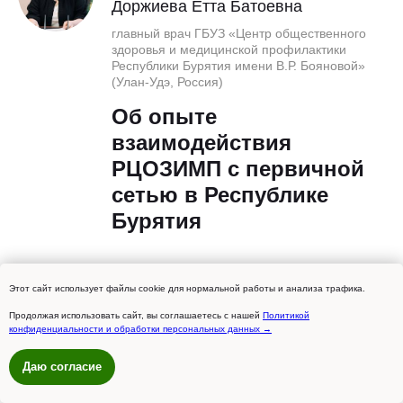
Доржиева Етта Батоевна
главный врач ГБУЗ «Центр общественного
здоровья и медицинской профилактики
Республики Бурятия имени В.Р. Бояновой»
(Улан-Удэ, Россия)
Об опыте
взаимодействия
РЦОЗИМП с первичной
сетью в Республике
Бурятия
Этот сайт использует файлы cookie для нормальной работы и анализа трафика.
10 мин
Продолжая использовать сайт, вы соглашаетесь с нашей
Политикой
конфиденциальности и обработки персональных данных →
Спиридонова Юлия Евсеевна
Даю согласие
главный врач ГБУ РС (Я) «РЦОЗМП»,
главный внештатный специалист по