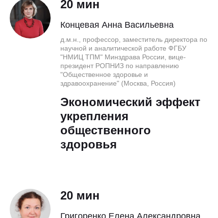
20 мин
Концевая Анна Васильевна
д.м.н., профессор, заместитель директора по
научной и аналитической работе ФГБУ
"НМИЦ ТПМ" Минздрава России, вице-
президент РОПНИЗ по направлению
"Общественное здоровье и
здравоохранение" (Москва, Россия)
Экономический эффект
укрепления
общественного
здоровья
20 мин
Григоренко Елена Александровна