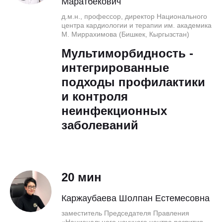
Маратбекович
д.м.н., профессор, директор Национального
центра кардиологии и терапии им. академика
М. Миррахимова (Бишкек, Кыргызстан)
Мультиморбидность -
интегрированные
подходы профилактики
и контроля
неинфекционных
заболеваний
20 мин
Каржаубаева Шолпан Естемесовна
заместитель Председателя Правления