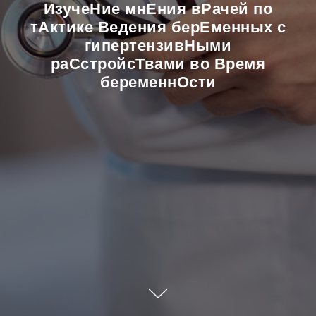
ИзучеНие мнЕния вРачей по
тАктике Ведения берЕменных с
гипертензивНыми
раСстройсТвами во Время
беременнОсти