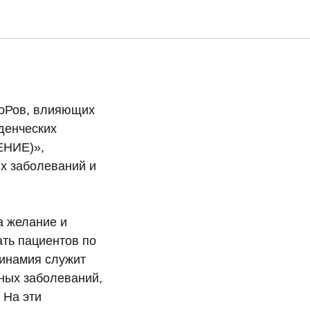
ТоРов, влияющих
денческих
ЕНИЕ)»,
х заболеваний и
 желание и
ть пациентов по
динамия служит
ных заболеваний,
 На эти