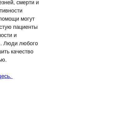
зней, смерти и
тивности
 помощи могут
астую пациенты
ости и
е. Люди любого
шить качество
ью.
десь.