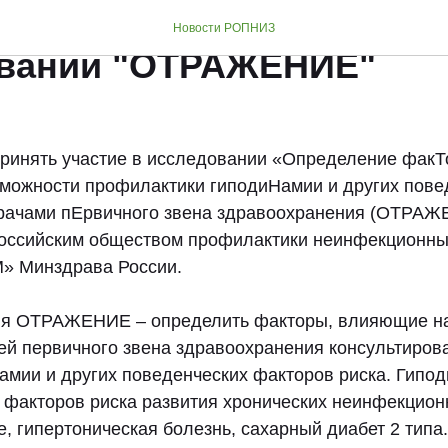
аем принять участие в
Новости РОПНИЗ
вании "ОТРАЖЕНИЕ"
ринять участие в исследовании «Определение фак
можности профилактики гиподиНамии и других пове
рачами пЕрвичного звена здравоохранения (ОТРАЖ
оссийским обществом профилактики неинфекционны
 Минздрава России.
ия ОТРАЖЕНИЕ – определить факторы, влияющие на
ей первичного звена здравоохранения консультирова
амии и других поведенческих факторов риска. Гипо
 факторов риска развития хронических неинфекцион
е, гипертоническая болезнь, сахарный диабет 2 типа.