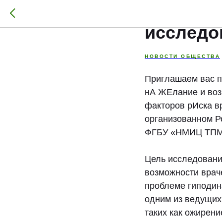
Приглаш
исследо
НОВОСТИ ОБЩЕСТВА
Приглашаем вас п
нА ЖЕлание и воз
факторов рИска в
организованном Р
ФГБУ «НМИЦ ТПМ»
Цель исследован
возможности врач
проблеме гиподин
одним из ведущих
таких как ожирени