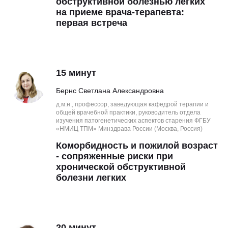
обструктивной болезнью легких
на приеме врача-терапевта:
первая встреча
15 минут
Бернс Светлана Александровна
д.м.н., профессор, заведующая кафедрой терапии и
общей врачебной практики, руководитель отдела
изучения патогенетических аспектов старения ФГБУ
«НМИЦ ТПМ» Минздрава России (Москва, Россия)
Коморбидность и пожилой возраст
- сопряженные риски при
хронической обструктивной
болезни легких
20 минут